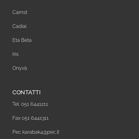
Camst
Cadiai
Eta Beta
Iris
Onyvà
CONTATTI
Tel. 051 6441211
Fax 051 6441311
Pec karabak4@pec.it