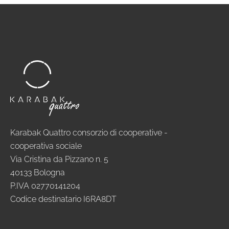
Karabak Quattro consorzio di cooperative -
cooperativa sociale
Via Cristina da Pizzano n. 5
40133 Bologna
P.IVA 02770141204
Codice destinatario I6RA8DT